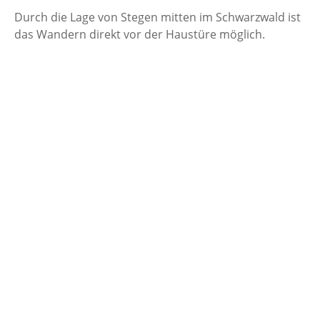
Durch die Lage von Stegen mitten im Schwarzwald ist
das Wandern direkt vor der Haustüre möglich.
Vor der Haustüre liegen die höchsten Berge des
Schwarzwaldes, der Feldberg, Schauinsland und der
Belchen. Aber auch die Schweizer Alpen oder die
Vogesen sind für eine Tages- oder
Mehrtageswanderung von Stegen aus problemlos zu
erreichen.
Diese Seite dient der Information unserer Mitglieder,
aber auch für alle begeisterten Wanderer, die sich
gerne unserer Gruppen anschließen würden.
Wir besuchen auch Volkswanderungen und
bewandern permanenten Wanderwege der Vereine
des Deutschen Volksport. Die Termine finden Sie in
unserem Kalender.